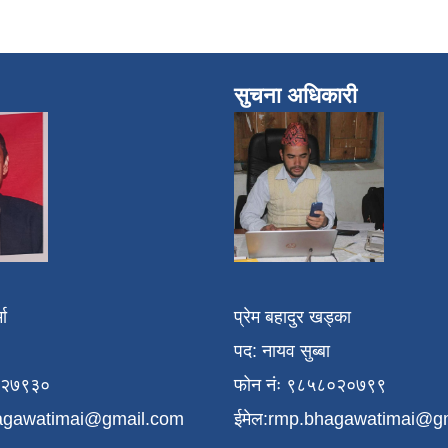
सुचना अधिकारी
मा
प्रेम बहादुर खड्का
पद: नायव सुब्बा
१२७९३०
फोन नंः ९८५८०२०७९९
agawatimai@gmail.com
ईमेल:
rmp.bhagawatimai@g