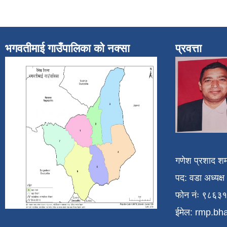
भगवतीमाई गाउँपालिका को नक्सा
प्रवत्ता
गणेश प्रशाद शर्
पद: वडा अध्यक्ष
फोन नंः ९८६३
ईमेल:
rmp.bh