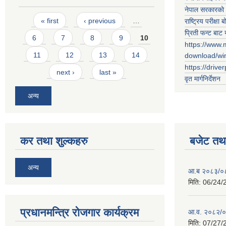
नेपाल सरकारको 
Pages
« first
‹ previous
…
राष्ट्रिय परीक्षा बो
प्रिती फन्ट बाट 
6
7
8
9
10
https://www.
11
12
13
14
download/w
https://drive
next ›
last »
वृत मार्गनिर्देशन
अन्य
कर तथा शुल्कहरु
बजेट तथा
अन्य
आ.ब २०८३/०८४ 
मिति:
06/24/
प्रधानमन्त्रि रोजगार कार्यक्रम
आ.व. २०८२/०८३
मिति:
07/27/