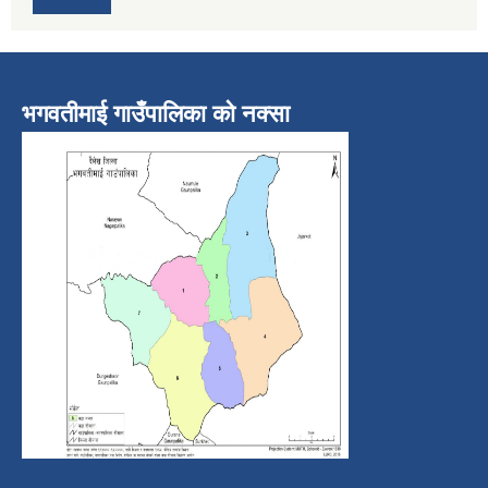
भगवतीमाई गाउँपालिका को नक्सा