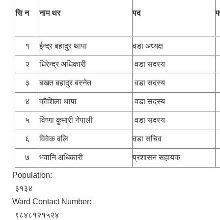
सि न
नाम थर
पद
फ
१
ईन्द्र बहादुर थापा
वडा अध्यक्ष
२
धिरेन्द्र अधिकारी
वडा सदस्य
३
बखत बहादुर बस्नेत
वडा सदस्य
४
काैशिला थापा
वडा सदस्य
५
विष्णा कुमारी नेपाली
वडा सदस्य
६
विवेक वलि
वडा सचिव
७
भवानि अधिकारी
प्रशासन सहायक
Population:
३१३४
Ward Contact Number:
९८४८१२१५२४