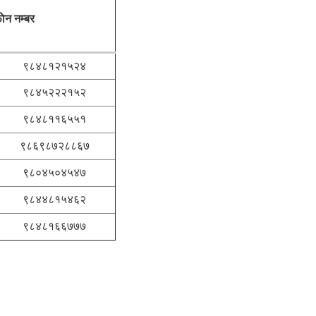
ाेन नम्बर
९८४८१२१५२४
९८४५२२२१५२
९८४८११६५५१
९८६९८७२८८६७
९८०४५०४५४७
९८४४८१५४६२
९८४८१६६७७७