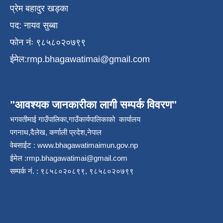
प्रेम बहादुर खड्का
पद: नायव सुब्बा
फोन नंः ९८५८०२०७९९
ईमेल:
rmp.bhagawatimai@gmail.com
"आवश्यक जानकारीका लागी सम्पर्क विवरण"
भगवतीमाई गाउँपालिका,गाउँकार्यपालिकाको कार्यालय
पगनाथ,दैलेख, कर्णाली प्रदेश,नेपाल
वेबसाईट :
www.bhagawatimaimun.gov.np
ईमेल :
rmp.bhagawatimai@gmail.com
सम्पर्क नं. : ९८५८०२०८९९, ९८५८०२०७९९