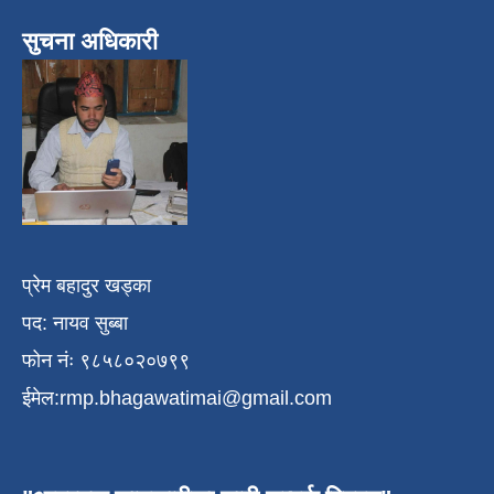
सुचना अधिकारी
प्रेम बहादुर खड्का
पद: नायव सुब्बा
फोन नंः ९८५८०२०७९९
ईमेल:
rmp.bhagawatimai@gmail.com