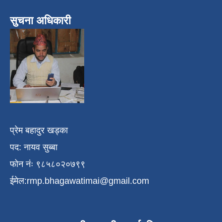
सुचना अधिकारी
प्रेम बहादुर खड्का
पद: नायव सुब्बा
फोन नंः ९८५८०२०७९९
ईमेल:
rmp.bhagawatimai@gmail.com