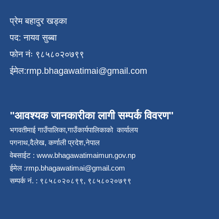
प्रेम बहादुर खड्का
पद: नायव सुब्बा
फोन नंः ९८५८०२०७९९
ईमेल:
rmp.bhagawatimai@gmail.com
"आवश्यक जानकारीका लागी सम्पर्क विवरण"
भगवतीमाई गाउँपालिका,गाउँकार्यपालिकाको कार्यालय
पगनाथ,दैलेख, कर्णाली प्रदेश,नेपाल
वेबसाईट :
www.bhagawatimaimun.gov.np
ईमेल :
rmp.bhagawatimai@gmail.com
सम्पर्क नं. : ९८५८०२०८९९, ९८५८०२०७९९