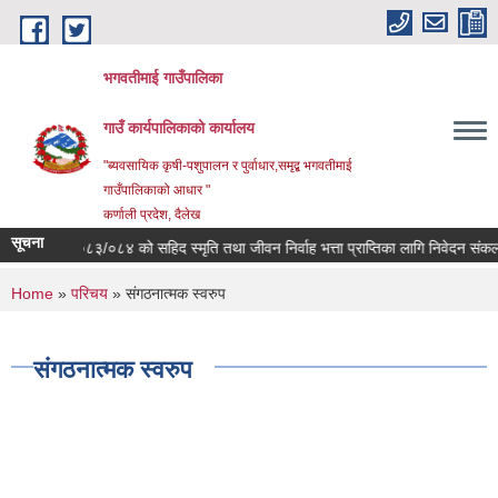
Skip to main content
भगवतीमाई गाउँपालिका
गाउँ कार्यपालिकाको कार्यालय
"ब्यवसायिक कृषी-पशुपालन र पुर्वाधार,समृद्ब भगवतीमाई
गाउँपालिकाको आधार "
कर्णाली प्रदेश, दैलेख
सूचना
ः आ.व. २०८३/०८४ को सहिद स्मृति तथा जीवन निर्वाह भत्ता प्राप्तिका लागि निवेदन संकलन गर
You are here
Home
»
परिचय
» संगठनात्मक स्वरुप
संगठनात्मक स्वरुप