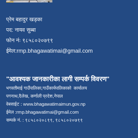
प्रेम बहादुर खड्का
पद: नायव सुब्बा
फोन नंः ९८५८०२०७९९
ईमेल:
rmp.bhagawatimai@gmail.com
"आवश्यक जानकारीका लागी सम्पर्क विवरण"
भगवतीमाई गाउँपालिका,गाउँकार्यपालिकाको कार्यालय
पगनाथ,दैलेख, कर्णाली प्रदेश,नेपाल
वेबसाईट :
www.bhagawatimaimun.gov.np
ईमेल :
rmp.bhagawatimai@gmail.com
सम्पर्क नं. : ९८५८०२०८९९, ९८५८०२०७९९