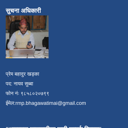
सुचना अधिकारी
प्रेम बहादुर खड्का
पद: नायव सुब्बा
फोन नंः ९८५८०२०७९९
ईमेल:
rmp.bhagawatimai@gmail.com