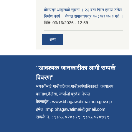
बोलपत्र आह्वानको सूचना । २२ वटा ग्रिन हाउस टनेल
निर्माण कार्य । नेपाल समाचारपत्र २०८२/१२/०२ गते ।
मिति:
03/16/2026 - 12:59
अन्य
"आवश्यक जानकारीका लागी सम्पर्क
विवरण"
भगवतीमाई गाउँपालिका,गाउँकार्यपालिकाको कार्यालय
पगनाथ,दैलेख, कर्णाली प्रदेश,नेपाल
वेबसाईट :
www.bhagawatimaimun.gov.np
ईमेल :
rmp.bhagawatimai@gmail.com
सम्पर्क नं. : ९८५८०२०८९९, ९८५८०२०७९९