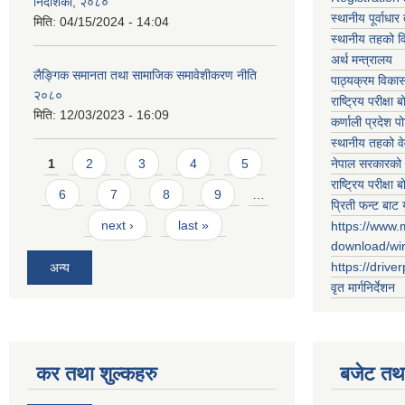
निर्देशिका, २०८०
स्थानीय पूर्वाध
मिति:
04/15/2024 - 14:04
स्थानीय तहको 
अर्थ मन्त्रालय
लैङ्गिक समानता तथा सामाजिक समावेशीकरण नीति
पाठ्यक्रम विकास 
२०८०
राष्ट्रिय परीक्षा बो
मिति:
12/03/2023 - 16:09
कर्णाली प्रदेश पो
स्थानीय तहको व
Pages
नेपाल सरकारको 
1
2
3
4
5
राष्ट्रिय परीक्षा बो
6
7
8
9
…
प्रिती फन्ट बाट 
next ›
last »
https://www.
download/w
https://drive
अन्य
वृत मार्गनिर्देशन
कर तथा शुल्कहरु
बजेट तथा