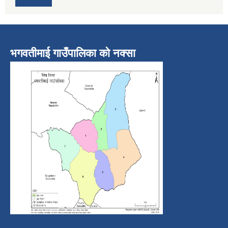
भगवतीमाई गाउँपालिका को नक्सा