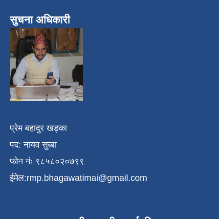
सुचना अधिकारी
प्रेम बहादुर खड्का
पद: नायव सुब्बा
फोन नंः ९८५८०२०७९९
ईमेल:
rmp.bhagawatimai@gmail.com