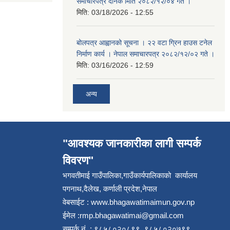
समाचारपत्र दैनिक मिति २०८२/१२/०४ गते ।
मिति:
03/18/2026 - 12:55
बोलपत्र आह्वानको सूचना । २२ वटा ग्रिन हाउस टनेल
निर्माण कार्य । नेपाल समाचारपत्र २०८२/१२/०२ गते ।
मिति:
03/16/2026 - 12:59
अन्य
"आवश्यक जानकारीका लागी सम्पर्क
विवरण"
भगवतीमाई गाउँपालिका,गाउँकार्यपालिकाको कार्यालय
पगनाथ,दैलेख, कर्णाली प्रदेश,नेपाल
वेबसाईट :
www.bhagawatimaimun.gov.np
ईमेल :
rmp.bhagawatimai@gmail.com
सम्पर्क नं. : ९८५८०२०८९९, ९८५८०२०७९९