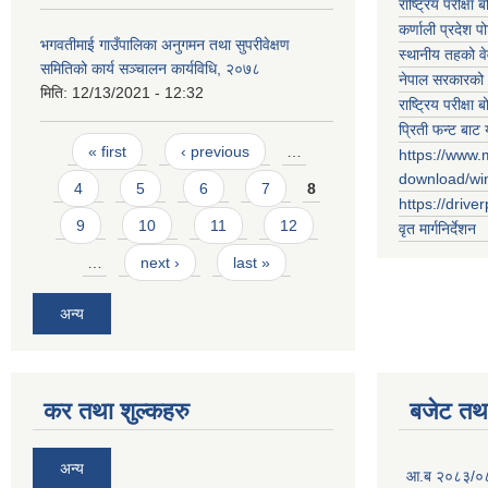
राष्ट्रिय परीक्षा बो
कर्णाली प्रदेश पो
भगवतीमाई गाउँपालिका अनुगमन तथा सुपरीवेक्षण
स्थानीय तहको व
समितिको कार्य सञ्चालन कार्यविधि, २०७८
नेपाल सरकारको 
मिति:
12/13/2021 - 12:32
राष्ट्रिय परीक्षा बो
प्रिती फन्ट बाट 
Pages
« first
‹ previous
…
https://www.
download/w
4
5
6
7
8
https://drive
9
10
11
12
वृत मार्गनिर्देशन
…
next ›
last »
अन्य
कर तथा शुल्कहरु
बजेट तथा
अन्य
आ.ब २०८३/०८४ 