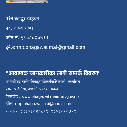
प्रेम बहादुर खड्का
पद: नायव सुब्बा
फोन नंः ९८५८०२०७९९
ईमेल:
rmp.bhagawatimai@gmail.com
"आवश्यक जानकारीका लागी सम्पर्क विवरण"
भगवतीमाई गाउँपालिका,गाउँकार्यपालिकाको कार्यालय
पगनाथ,दैलेख, कर्णाली प्रदेश,नेपाल
वेबसाईट :
www.bhagawatimaimun.gov.np
ईमेल :
rmp.bhagawatimai@gmail.com
सम्पर्क नं. : ९८५८०२०८९९, ९८५८०२०७९९