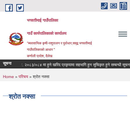
Skip to main content
भगवतीमाई गाउँपालिका
गाउँ कार्यपालिकाको कार्यालय
"ब्यवसायिक कृषी-पशुपालन र पुर्वाधार,समृद्ब भगवतीमाई
गाउँपालिकाको आधार "
कर्णाली प्रदेश, दैलेख
सूचना
आ.व. २०८३/०८४ मा हुने खरिद प्रकृयामा सहभागि हुन सुचिकृत हुने सम्बन्धी सूचना ।
You are here
Home
»
परिचय
» श्रोत नक्सा
श्रोत नक्सा