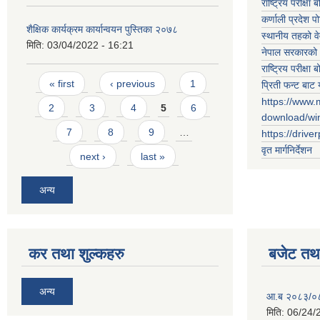
राष्ट्रिय परीक्षा बो
कर्णाली प्रदेश पो
शैक्षिक कार्यक्रम कार्यान्वयन पुस्तिका २०७८
स्थानीय तहको व
मिति:
03/04/2022 - 16:21
नेपाल सरकारको 
राष्ट्रिय परीक्षा बो
Pages
« first
‹ previous
1
प्रिती फन्ट बाट 
https://www.
2
3
4
5
6
download/w
7
8
9
…
https://drive
वृत मार्गनिर्देशन
next ›
last »
अन्य
कर तथा शुल्कहरु
बजेट तथा
अन्य
आ.ब २०८३/०८४ 
मिति:
06/24/