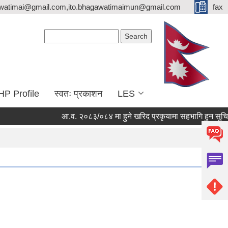
watimai@gmail.com,ito.bhagawatimaimun@gmail.com
fax
Search form
Search
HP Profile
स्वतः प्रकाशन
LES
आ.व. २०८३/०८४ मा हुने खरिद प्रकृयामा सहभागि हुन सुचिकृत ह