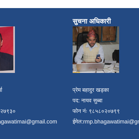
सुचना अधिकारी
मा
प्रेम बहादुर खड्का
पद: नायव सुब्बा
१२७९३०
फोन नंः ९८५८०२०७९९
agawatimai@gmail.com
ईमेल:
rmp.bhagawatimai@g