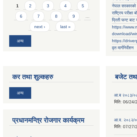
Pages
नेपाल सरकारको 
1
2
3
4
5
राष्ट्रिय परीक्षा बो
6
7
8
9
…
प्रिती फन्ट बाट 
next ›
last »
https://www.
download/w
https://drive
अन्य
वृत मार्गनिर्देशन
कर तथा शुल्कहरु
बजेट तथा
अन्य
आ.ब २०८३/०८४ 
मिति:
06/24/
प्रधानमन्त्रि रोजगार कार्यक्रम
आ.व. २०८२/०८३
मिति:
07/27/