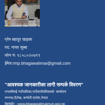
प्रेम बहादुर खड्का
पद: नायव सुब्बा
फोन नंः ९८५८०२०७९९
ईमेल:
rmp.bhagawatimai@gmail.com
"आवश्यक जानकारीका लागी सम्पर्क विवरण"
भगवतीमाई गाउँपालिका,गाउँकार्यपालिकाको कार्यालय
पगनाथ,दैलेख, कर्णाली प्रदेश,नेपाल
वेबसाईट :
www.bhagawatimaimun.gov.np