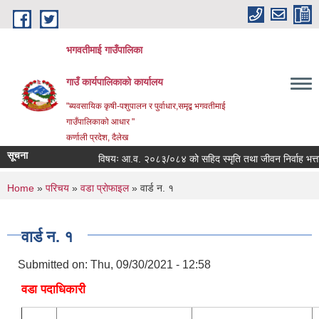
Skip to main content
भगवतीमाई गाउँपालिका
गाउँ कार्यपालिकाको कार्यालय
"ब्यवसायिक कृषी-पशुपालन र पुर्वाधार,समृद्ब भगवतीमाई
गाउँपालिकाको आधार "
कर्णाली प्रदेश, दैलेख
सूचना
विषयः आ.व. २०८३/०८४ को सहिद स्मृति तथा जीवन निर्वाह भत्ता प्रा
You are here
Home
»
परिचय
»
वडा प्राेफाइल
» वार्ड न. १
वार्ड न. १
Submitted on:
Thu, 09/30/2021 - 12:58
वडा पदाधिकारी