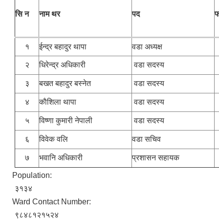
सि न
नाम थर
पद
फ
१
ईन्द्र बहादुर थापा
वडा अध्यक्ष
२
धिरेन्द्र अधिकारी
वडा सदस्य
३
बखत बहादुर बस्नेत
वडा सदस्य
४
काैशिला थापा
वडा सदस्य
५
विष्णा कुमारी नेपाली
वडा सदस्य
६
विवेक वलि
वडा सचिव
७
भवानि अधिकारी
प्रशासन सहायक
Population:
३१३४
Ward Contact Number:
९८४८१२१५२४