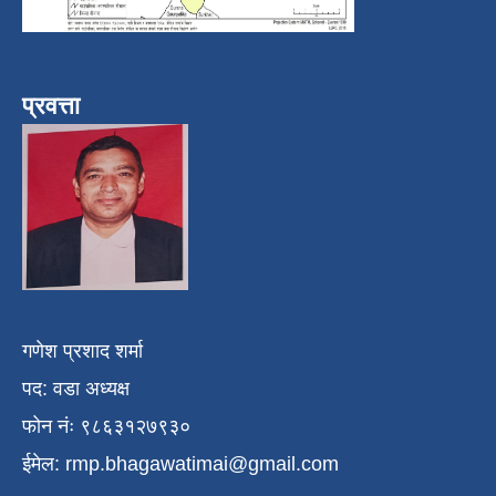
प्रवत्ता
गणेश प्रशाद शर्मा
पद: वडा अध्यक्ष
फोन नंः ९८६३१२७९३०
ईमेल:
rmp.bhagawatimai@gmail.com