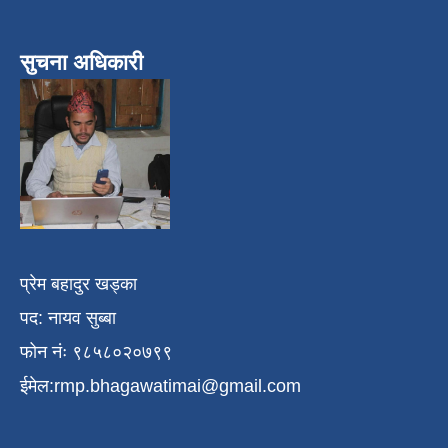
सुचना अधिकारी
प्रेम बहादुर खड्का
पद: नायव सुब्बा
फोन नंः ९८५८०२०७९९
ईमेल:
rmp.bhagawatimai@gmail.com