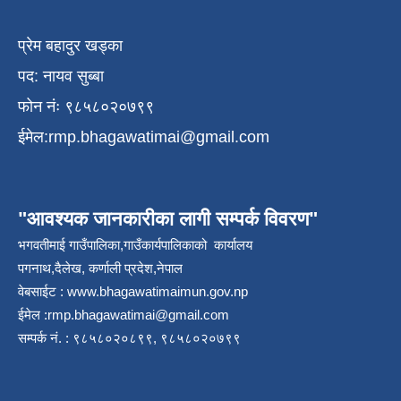
प्रेम बहादुर खड्का
पद: नायव सुब्बा
फोन नंः ९८५८०२०७९९
ईमेल:
rmp.bhagawatimai@gmail.com
"आवश्यक जानकारीका लागी सम्पर्क विवरण"
भगवतीमाई गाउँपालिका,गाउँकार्यपालिकाको कार्यालय
पगनाथ,दैलेख, कर्णाली प्रदेश,नेपाल
वेबसाईट :
www.bhagawatimaimun.gov.np
ईमेल :
rmp.bhagawatimai@gmail.com
सम्पर्क नं. : ९८५८०२०८९९, ९८५८०२०७९९