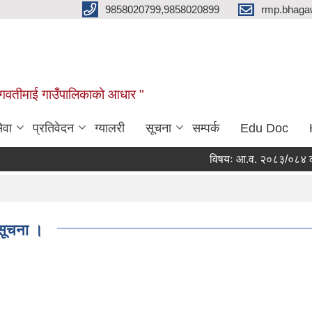
9858020799,9858020899
rmp.bhaga
ब भगवतीमाई गाउँपालिकाको आधार "
ेवा
प्रतिवेदन
ग्यालरी
सूचना
सम्पर्क
Edu Doc
विषयः आ.व. २०८३/०८४ को सहिद
 सूचना ।