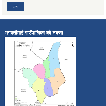
अन्य
भगवतीमाई गाउँपालिका को नक्सा