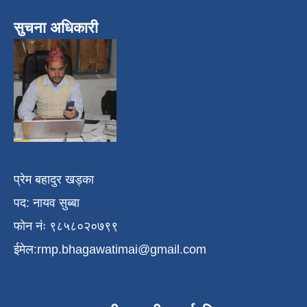
सुचना अधिकारी
प्रेम बहादुर खड्का
पद: नायव सुब्बा
फोन नंः ९८५८०२०७९९
ईमेल:
rmp.bhagawatimai@gmail.com