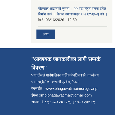
बोलपत्र आह्वानको सूचना । २२ वटा ग्रिन हाउस टनेल
निर्माण कार्य । नेपाल समाचारपत्र २०८२/१२/०२ गते ।
मिति:
03/16/2026 - 12:59
अन्य
"आवश्यक जानकारीका लागी सम्पर्क
विवरण"
भगवतीमाई गाउँपालिका,गाउँकार्यपालिकाको कार्यालय
पगनाथ,दैलेख, कर्णाली प्रदेश,नेपाल
वेबसाईट :
www.bhagawatimaimun.gov.np
ईमेल :
rmp.bhagawatimai@gmail.com
सम्पर्क नं. : ९८५८०२०८९९, ९८५८०२०७९९