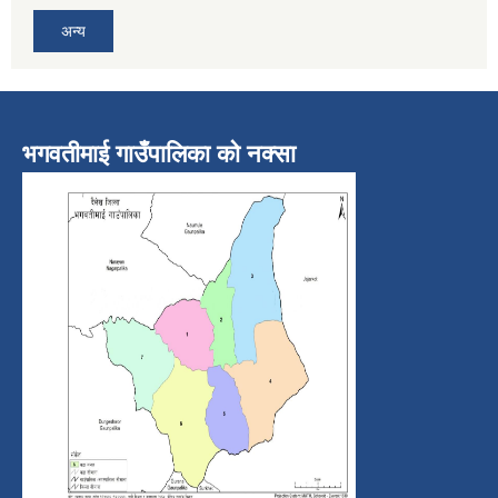
अन्य
भगवतीमाई गाउँपालिका को नक्सा