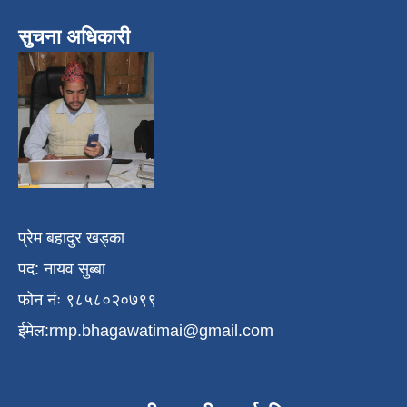
सुचना अधिकारी
प्रेम बहादुर खड्का
पद: नायव सुब्बा
फोन नंः ९८५८०२०७९९
ईमेल:
rmp.bhagawatimai@gmail.com