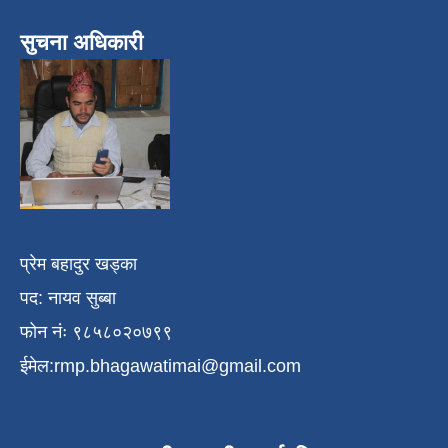
सुचना अधिकारी
प्रेम बहादुर खड्का
पद: नायव सुब्बा
फोन नंः ९८५८०२०७९९
ईमेल:
rmp.bhagawatimai@gmail.com