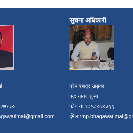
सुचना अधिकारी
मा
प्रेम बहादुर खड्का
पद: नायव सुब्बा
१२७९३०
फोन नंः ९८५८०२०७९९
agawatimai@gmail.com
ईमेल:
rmp.bhagawatimai@g