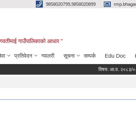
9858020799,9858020899
rmp.bhaga
ब भगवतीमाई गाउँपालिकाको आधार "
ेवा
प्रतिवेदन
ग्यालरी
सूचना
सम्पर्क
Edu Doc
विषयः आ.व. २०८३/०८४ को स