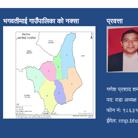
भगवतीमाई गाउँपालिका को नक्सा
प्रवत्ता
गणेश प्रशाद शर्
पद: वडा अध्यक्ष
फोन नंः ९८६३
ईमेल:
rmp.bh