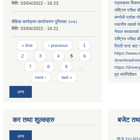
पाठ्यक्रम विकास 
मिति:
03/04/2022 - 16:23
राष्ट्रिय परीक्षा बो
कर्णाली प्रदेश पो
शैक्षिक कार्यक्रम कार्यान्वयन पुस्तिका २०७८
स्थानीय तहको व
मिति:
03/04/2022 - 16:21
नेपाल सरकारको 
राष्ट्रिय परीक्षा बो
Pages
« first
‹ previous
1
प्रिती फन्ट बाट 
https://www.
2
3
4
5
6
download/w
7
8
9
…
https://drive
वृत मार्गनिर्देशन
next ›
last »
अन्य
कर तथा शुल्कहरु
बजेट तथा
अन्य
आ.ब २०८३/०८४ 