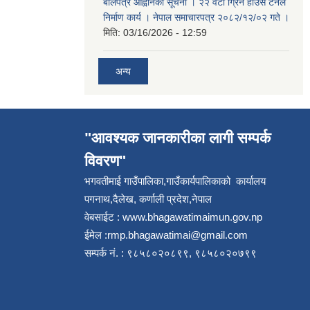
बोलपत्र आह्वानको सूचना । २२ वटा ग्रिन हाउस टनेल
निर्माण कार्य । नेपाल समाचारपत्र २०८२/१२/०२ गते ।
मिति:
03/16/2026 - 12:59
अन्य
"आवश्यक जानकारीका लागी सम्पर्क
विवरण"
भगवतीमाई गाउँपालिका,गाउँकार्यपालिकाको कार्यालय
पगनाथ,दैलेख, कर्णाली प्रदेश,नेपाल
वेबसाईट :
www.bhagawatimaimun.gov.np
ईमेल :
rmp.bhagawatimai@gmail.com
सम्पर्क नं. : ९८५८०२०८९९, ९८५८०२०७९९