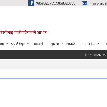
9858020799,9858020899
rmp.bhaga
ब भगवतीमाई गाउँपालिकाको आधार "
ेवा
प्रतिवेदन
ग्यालरी
सूचना
सम्पर्क
Edu Doc
विषयः आ.व. २०८३/०८४