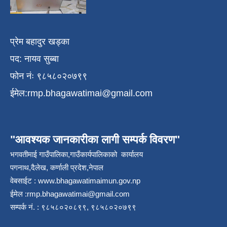
प्रेम बहादुर खड्का
पद: नायव सुब्बा
फोन नंः ९८५८०२०७९९
ईमेल:
rmp.bhagawatimai@gmail.com
"आवश्यक जानकारीका लागी सम्पर्क विवरण"
भगवतीमाई गाउँपालिका,गाउँकार्यपालिकाको कार्यालय
पगनाथ,दैलेख, कर्णाली प्रदेश,नेपाल
वेबसाईट :
www.bhagawatimaimun.gov.np
ईमेल :
rmp.bhagawatimai@gmail.com
सम्पर्क नं. : ९८५८०२०८९९, ९८५८०२०७९९