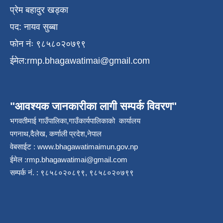
प्रेम बहादुर खड्का
पद: नायव सुब्बा
फोन नंः ९८५८०२०७९९
ईमेल:
rmp.bhagawatimai@gmail.com
"आवश्यक जानकारीका लागी सम्पर्क विवरण"
भगवतीमाई गाउँपालिका,गाउँकार्यपालिकाको कार्यालय
पगनाथ,दैलेख, कर्णाली प्रदेश,नेपाल
वेबसाईट :
www.bhagawatimaimun.gov.np
ईमेल :
rmp.bhagawatimai@gmail.com
सम्पर्क नं. : ९८५८०२०८९९, ९८५८०२०७९९