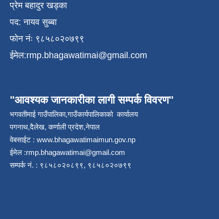
प्रेम बहादुर खड्का
पद: नायव सुब्बा
फोन नंः ९८५८०२०७९९
ईमेल:
rmp.bhagawatimai@gmail.com
"आवश्यक जानकारीका लागी सम्पर्क विवरण"
भगवतीमाई गाउँपालिका,गाउँकार्यपालिकाको कार्यालय
पगनाथ,दैलेख, कर्णाली प्रदेश,नेपाल
वेबसाईट :
www.bhagawatimaimun.gov.np
ईमेल :
rmp.bhagawatimai@gmail.com
सम्पर्क नं. : ९८५८०२०८९९, ९८५८०२०७९९