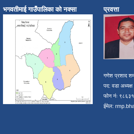
भगवतीमाई गाउँपालिका को नक्सा
प्रवत्ता
गणेश प्रशाद शर्
पद: वडा अध्यक्ष
फोन नंः ९८६३
ईमेल:
rmp.bh