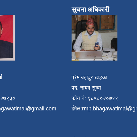
सुचना अधिकारी
मा
प्रेम बहादुर खड्का
पद: नायव सुब्बा
१२७९३०
फोन नंः ९८५८०२०७९९
agawatimai@gmail.com
ईमेल:
rmp.bhagawatimai@g