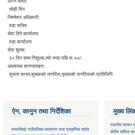
लाग्ने समय:
साेही दिन
जिम्मेवार अधिकारी:
वडा सचिव
सेवा दिने कार्यालय:
वडा कार्यालय
सेवा शुल्क:
३५ दिन सम्म निशुल्क,त्याे भन्दा पछि रू ५०/-
आवश्यक कागजातहरु:
सुचना फारम,सुचककाे नागरिता,मृतककाे नागरिताकाे प्रतिलिपि
ऐन, कानुन तथा निर्देशिका
मुख्य लिं
स्थानीय शासन त
भगवतीमाई गाउँपालिका वातावरण तथा प्राकृतिक स्रोत
संघीय मामिला तथ