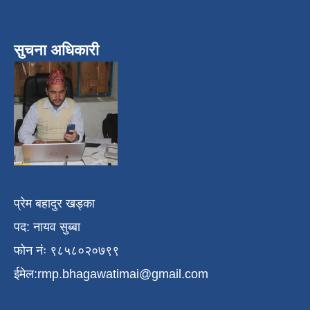
सुचना अधिकारी
प्रेम बहादुर खड्का
पद: नायव सुब्बा
फोन नंः ९८५८०२०७९९
ईमेल:
rmp.bhagawatimai@gmail.com