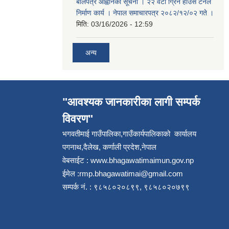
बोलपत्र आह्वानको सूचना । २२ वटा ग्रिन हाउस टनेल
निर्माण कार्य । नेपाल समाचारपत्र २०८२/१२/०२ गते ।
मिति:
03/16/2026 - 12:59
अन्य
"आवश्यक जानकारीका लागी सम्पर्क
विवरण"
भगवतीमाई गाउँपालिका,गाउँकार्यपालिकाको कार्यालय
पगनाथ,दैलेख, कर्णाली प्रदेश,नेपाल
वेबसाईट :
www.bhagawatimaimun.gov.np
ईमेल :
rmp.bhagawatimai@gmail.com
सम्पर्क नं. : ९८५८०२०८९९, ९८५८०२०७९९