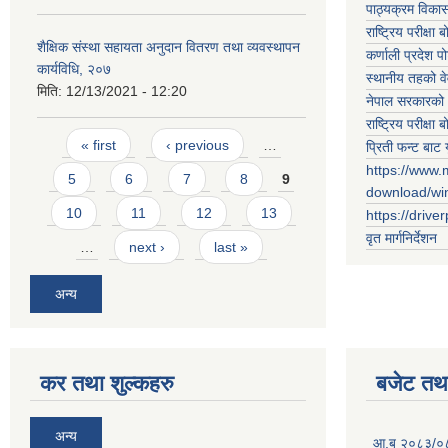
पाठ्यक्रम विकास 
राष्ट्रिय परीक्षा बो
शैक्षिक संस्था सहायता अनुदान वितरण तथा व्यवस्थापन
कर्णाली प्रदेश पो
कार्यविधि, २०७
स्थानीय तहको व
मिति:
12/13/2021 - 12:20
नेपाल सरकारको 
राष्ट्रिय परीक्षा बो
Pages
« first
‹ previous
…
प्रिती फन्ट बाट 
https://www.
5
6
7
8
9
download/w
10
11
12
13
https://drive
वृत मार्गनिर्देशन
…
next ›
last »
अन्य
कर तथा शुल्कहरु
बजेट तथा
अन्य
आ.ब २०८३/०८४ 