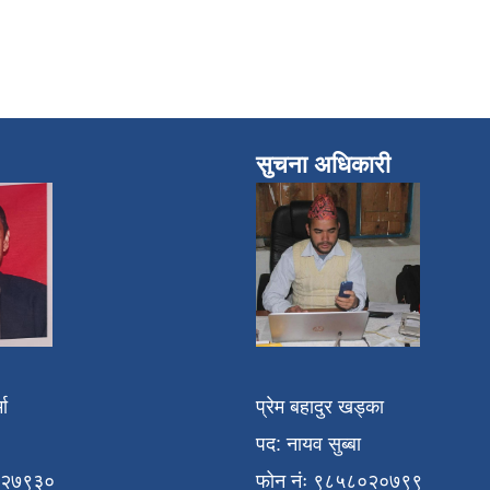
सुचना अधिकारी
मा
प्रेम बहादुर खड्का
पद: नायव सुब्बा
१२७९३०
फोन नंः ९८५८०२०७९९