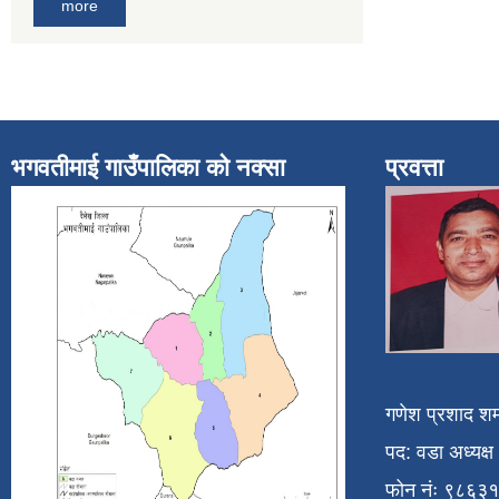
more
भगवतीमाई गाउँपालिका को नक्सा
प्रवत्ता
गणेश प्रशाद शर्
पद: वडा अध्यक्ष
फोन नंः ९८६३