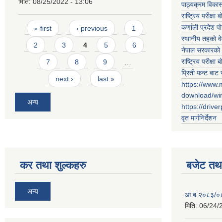
मिति:
08/25/2022 - 13:06
पाठ्यक्रम विकास 
राष्ट्रिय परीक्षा बो
Pages
कर्णाली प्रदेश पो
« first
‹ previous
1
स्थानीय तहको व
2
3
4
5
6
नेपाल सरकारको 
राष्ट्रिय परीक्षा बो
7
8
9
…
प्रिती फन्ट बाट 
next ›
last »
https://www.
download/w
अन्य
https://drive
वृत मार्गनिर्देशन
कर तथा शुल्कहरु
बजेट तथा
अन्य
आ.ब २०८३/०८४ 
मिति:
06/24/