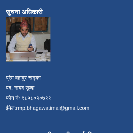
सुचना अधिकारी
प्रेम बहादुर खड्का
पद: नायव सुब्बा
फोन नंः ९८५८०२०७९९
ईमेल:
rmp.bhagawatimai@gmail.com