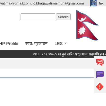
watimai@gmail.com,ito.bhagawatimaimun@gmail.com
fax
Search form
Search
HP Profile
स्वतः प्रकाशन
LES
आ.व. २०८३/०८४ मा हुने खरिद प्रकृयामा सहभागि हुन सुचिकृ