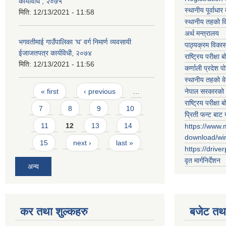
कार्यविधि , २०७५
स्थानीय पूर्वाध
मिति:
12/13/2021 - 11:58
स्थानीय तहको 
अर्थ मन्त्रालय
भगवतीमाई गाउँपालिका ‘घ’ वर्ग निमार्ण व्यवसायी
पाठ्यक्रम विकास 
ईजाजतपत्र कार्यविधी, २०७४
राष्ट्रिय परीक्षा बो
मिति:
12/13/2021 - 11:56
कर्णाली प्रदेश पो
स्थानीय तहको व
Pages
नेपाल सरकारको 
« first
‹ previous
…
राष्ट्रिय परीक्षा बो
7
8
9
10
प्रिती फन्ट बाट 
11
12
13
14
https://www.
download/w
15
next ›
last »
https://drive
वृत मार्गनिर्देशन
अन्य
कर तथा शुल्कहरु
बजेट तथा