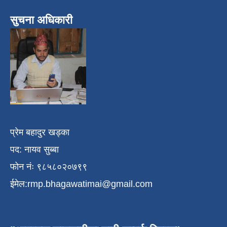
सुचना अधिकारी
प्रेम बहादुर खड्का
पद: नायव सुब्बा
फोन नंः ९८५८०२०७९९
ईमेल:
rmp.bhagawatimai@gmail.com