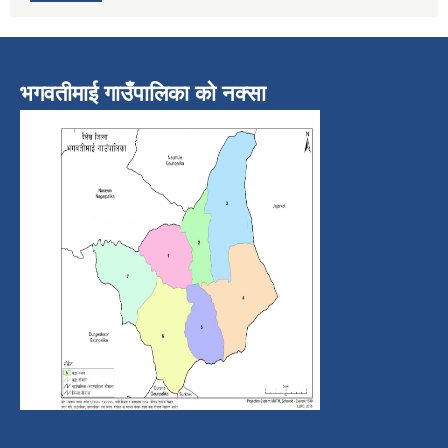
भगवतीमाई गाउँपालिका को नक्सा