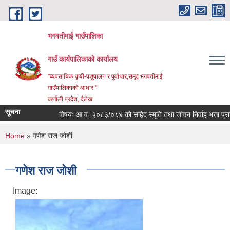
Skip to main content
भगवतीमाई गाउँपालिका
गाउँ कार्यपालिकाको कार्यालय
"ब्यवसायिक कृषी-पशुपालन र पुर्वाधार,समृद्ब भगवतीमाई
गाउँपालिकाको आधार "
कर्णाली प्रदेश, दैलेख
सूचना
विषयः आ.व. २०८३/०८४ को सहिद स्मृति तथा जीवन निर्वाह भत्ता प्राप्तिक
You are here
Home
» गणेश राज जोशी
गणेश राज जोशी
Image: