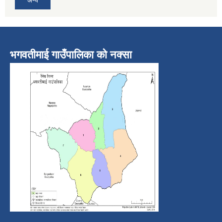
अन्य
भगवतीमाई गाउँपालिका को नक्सा