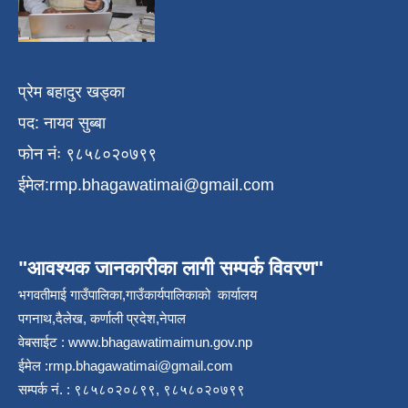
प्रेम बहादुर खड्का
पद: नायव सुब्बा
फोन नंः ९८५८०२०७९९
ईमेल:
rmp.bhagawatimai@gmail.com
"आवश्यक जानकारीका लागी सम्पर्क विवरण"
भगवतीमाई गाउँपालिका,गाउँकार्यपालिकाको कार्यालय
पगनाथ,दैलेख, कर्णाली प्रदेश,नेपाल
वेबसाईट :
www.bhagawatimaimun.gov.np
ईमेल :
rmp.bhagawatimai@gmail.com
सम्पर्क नं. : ९८५८०२०८९९, ९८५८०२०७९९