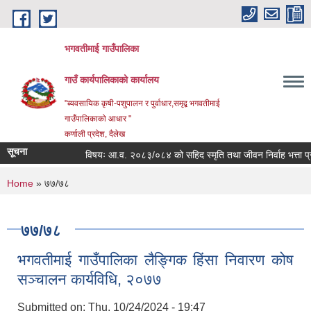
Skip to main content
भगवतीमाई गाउँपालिका
गाउँ कार्यपालिकाको कार्यालय
"ब्यवसायिक कृषी-पशुपालन र पुर्वाधार,समृद्ब भगवतीमाई
गाउँपालिकाको आधार "
कर्णाली प्रदेश, दैलेख
सूचना
विषयः आ.व. २०८३/०८४ को सहिद स्मृति तथा जीवन निर्वाह भत्ता प्राप्त
You are here
Home
» ७७/७८
७७/७८
भगवतीमाई गाउँपालिका लैङ्गिक हिंसा निवारण कोष
सञ्चालन कार्यविधि, २०७७
Submitted on:
Thu, 10/24/2024 - 19:47