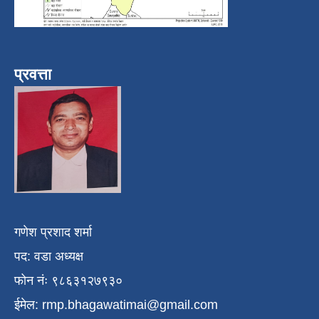
प्रवत्ता
गणेश प्रशाद शर्मा
पद: वडा अध्यक्ष
फोन नंः ९८६३१२७९३०
ईमेल:
rmp.bhagawatimai@gmail.com