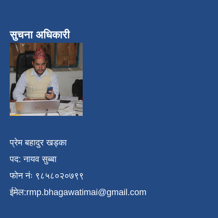
सुचना अधिकारी
प्रेम बहादुर खड्का
पद: नायव सुब्बा
फोन नंः ९८५८०२०७९९
ईमेल:
rmp.bhagawatimai@gmail.com