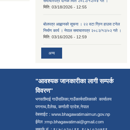
समाचारपत्र दैनिक मिति २०८२/१२/०४ गते ।
मिति:
03/18/2026 - 12:55
बोलपत्र आह्वानको सूचना । २२ वटा ग्रिन हाउस टनेल
निर्माण कार्य । नेपाल समाचारपत्र २०८२/१२/०२ गते ।
मिति:
03/16/2026 - 12:59
अन्य
"आवश्यक जानकारीका लागी सम्पर्क
विवरण"
भगवतीमाई गाउँपालिका,गाउँकार्यपालिकाको कार्यालय
पगनाथ,दैलेख, कर्णाली प्रदेश,नेपाल
वेबसाईट :
www.bhagawatimaimun.gov.np
ईमेल :
rmp.bhagawatimai@gmail.com
सम्पर्क नं. : ९८५८०२०८९९, ९८५८०२०७९९