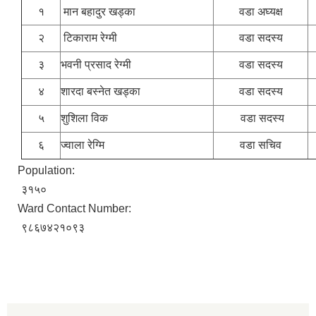
१
मान बहादुर खड्का
वडा अघ्यक्ष
२
टिकाराम रेग्मी
वडा सदस्य
३
भवनी प्रसाद रेग्मी
वडा सदस्य
४
शारदा बस्नेत खड्का
वडा सदस्य
५
शुशिला विक
वडा सदस्य
६
ज्वाला रेग्मि
वडा सचिव
Population:
३१५०
Ward Contact Number:
९८६७४२१०९३