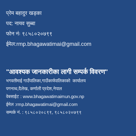
प्रेम बहादुर खड्का
पद: नायव सुब्बा
फोन नंः ९८५८०२०७९९
ईमेल:
rmp.bhagawatimai@gmail.com
"आवश्यक जानकारीका लागी सम्पर्क विवरण"
भगवतीमाई गाउँपालिका,गाउँकार्यपालिकाको कार्यालय
पगनाथ,दैलेख, कर्णाली प्रदेश,नेपाल
वेबसाईट :
www.bhagawatimaimun.gov.np
ईमेल :
rmp.bhagawatimai@gmail.com
सम्पर्क नं. : ९८५८०२०८९९, ९८५८०२०७९९