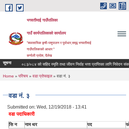
Skip to main content
भगवतीमाई गाउँपालिका
गाउँ कार्यपालिकाको कार्यालय
"ब्यवसायिक कृषी-पशुपालन र पुर्वाधार,समृद्ब भगवतीमाई
गाउँपालिकाको आधार "
कर्णाली प्रदेश, दैलेख
सूचना
यः आ.व. २०८३/०८४ को सहिद स्मृति तथा जीवन निर्वाह भत्ता प्राप्तिका लागि निवेदन संकलन 
You are here
Home
»
परिचय
»
वडा प्राेफाइल
» वडा नं. ३
वडा नं. ३
Submitted on:
Wed, 12/19/2018 - 13:41
वडा पदाधिकारी
सि न
नाम थर
पद
फ