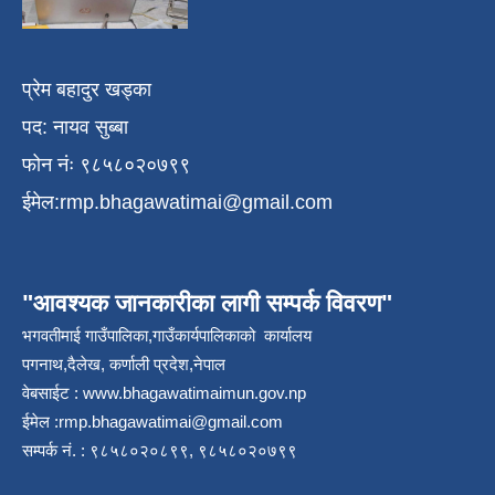
प्रेम बहादुर खड्का
पद: नायव सुब्बा
फोन नंः ९८५८०२०७९९
ईमेल:
rmp.bhagawatimai@gmail.com
"आवश्यक जानकारीका लागी सम्पर्क विवरण"
भगवतीमाई गाउँपालिका,गाउँकार्यपालिकाको कार्यालय
पगनाथ,दैलेख, कर्णाली प्रदेश,नेपाल
वेबसाईट :
www.bhagawatimaimun.gov.np
ईमेल :
rmp.bhagawatimai@gmail.com
सम्पर्क नं. : ९८५८०२०८९९, ९८५८०२०७९९