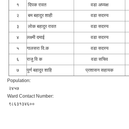
१
दिपक रावत
वडा अघ्यक्ष
२
बम बहादुर शाही
वडा सदस्य
३
लाेक बहादुर रावत
वडा सदस्य
४
लक्ष्मी दमाई
वडा सदस्य
५
गालसरा वि.क
वडा सदस्य
६
राजु वि क
वडा सचिव
७
पुर्ण बहादुर शाहि
प्रशासन सहायक
Population:
२४५७
Ward Contact Number:
९८६३१३४६००