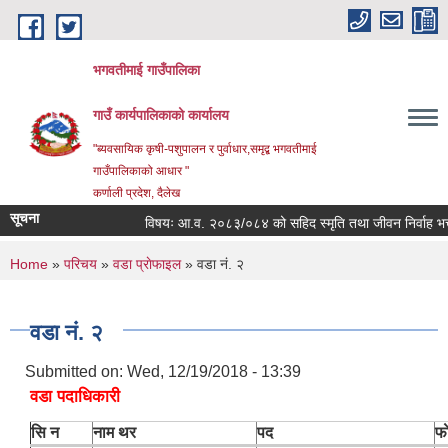
Skip to main content
भगवतीमाई गाउँपालिका
गाउँ कार्यपालिकाको कार्यालय
"ब्यवसायिक कृषी-पशुपालन र पुर्वाधार,समृद्ब भगवतीमाई
गाउँपालिकाको आधार "
कर्णाली प्रदेश, दैलेख
सूचना
विषयः आ.व. २०८३/०८४ को सहिद स्मृति तथा जीवन निर्वाह भत्ता प
You are here
Home
»
परिचय
»
वडा प्राेफाइल
» वडा नं. २
वडा नं. २
Submitted on:
Wed, 12/19/2018 - 13:39
वडा पदाधिकारी
सि न
नाम थर
पद
फा