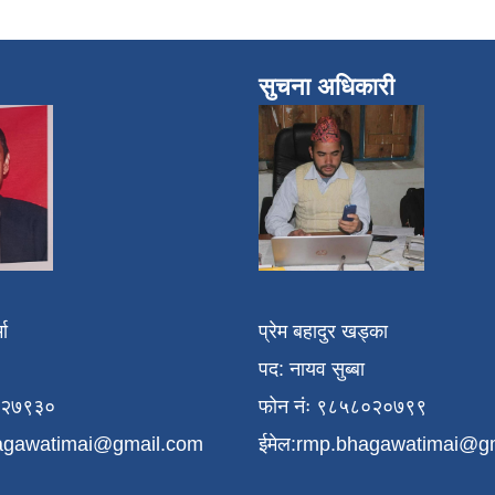
सुचना अधिकारी
मा
प्रेम बहादुर खड्का
पद: नायव सुब्बा
१२७९३०
फोन नंः ९८५८०२०७९९
agawatimai@gmail.com
ईमेल:
rmp.bhagawatimai@g