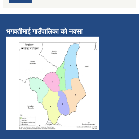
भगवतीमाई गाउँपालिका को नक्सा