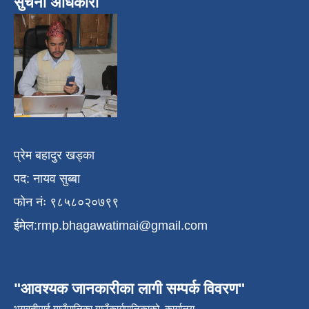
सुचना अधिकारी
प्रेम बहादुर खड्का
पद: नायव सुब्बा
फोन नंः ९८५८०२०७९९
ईमेल:
rmp.bhagawatimai@gmail.com
"आवश्यक जानकारीका लागी सम्पर्क विवरण"
भगवतीमाई गाउँपालिका,गाउँकार्यपालिकाको कार्यालय