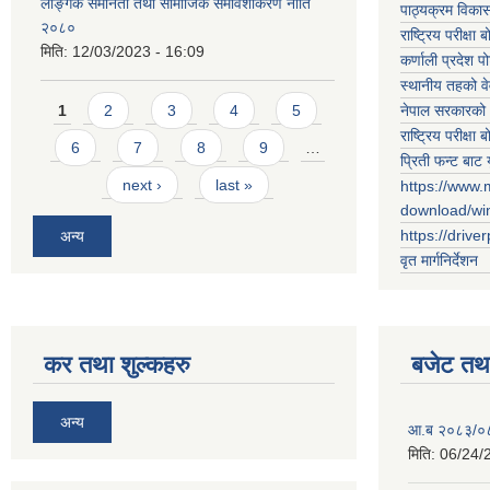
लैङ्गिक समानता तथा सामाजिक समावेशीकरण नीति
पाठ्यक्रम विकास 
२०८०
राष्ट्रिय परीक्षा बो
मिति:
12/03/2023 - 16:09
कर्णाली प्रदेश पो
स्थानीय तहको व
Pages
नेपाल सरकारको 
1
2
3
4
5
राष्ट्रिय परीक्षा बो
6
7
8
9
…
प्रिती फन्ट बाट 
next ›
last »
https://www.
download/w
https://drive
अन्य
वृत मार्गनिर्देशन
कर तथा शुल्कहरु
बजेट तथा
अन्य
आ.ब २०८३/०८४ 
मिति:
06/24/