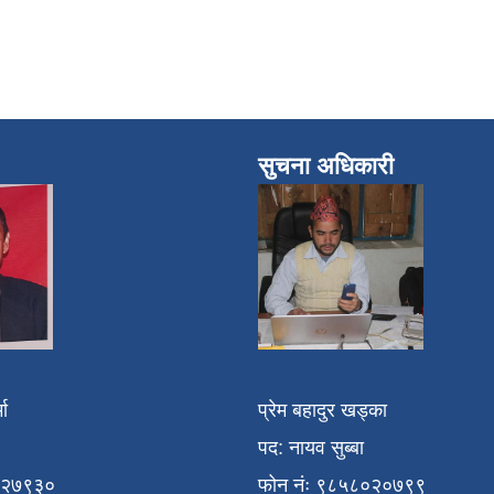
सुचना अधिकारी
मा
प्रेम बहादुर खड्का
पद: नायव सुब्बा
१२७९३०
फोन नंः ९८५८०२०७९९