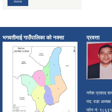
more
भगवतीमाई गाउँपालिका को नक्सा
प्रवत्ता
गणेश प्रशाद शर्
पद: वडा अध्यक्ष
फोन नंः ९८६३