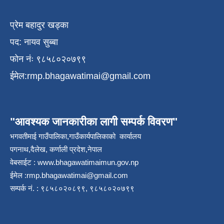
प्रेम बहादुर खड्का
पद: नायव सुब्बा
फोन नंः ९८५८०२०७९९
ईमेल:
rmp.bhagawatimai@gmail.com
"आवश्यक जानकारीका लागी सम्पर्क विवरण"
भगवतीमाई गाउँपालिका,गाउँकार्यपालिकाको कार्यालय
पगनाथ,दैलेख, कर्णाली प्रदेश,नेपाल
वेबसाईट :
www.bhagawatimaimun.gov.np
ईमेल :
rmp.bhagawatimai@gmail.com
सम्पर्क नं. : ९८५८०२०८९९, ९८५८०२०७९९